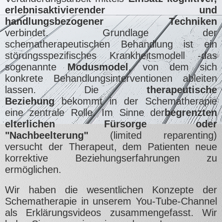
erlebnisaktivierender und
handlungsbezogener Techniken
verbindet.
Grundlage der
schematherapeutischen Behandlung ist ein
störungsspezifisches Krankheitsmodell -das
sogenannte
Modusmodel
, von dem sich
konkrete Behandlungsinterventionen ableiten
lassen. Die
therapeutische
Beziehung
bekommt in der Schematherapie
eine zentrale Rolle. Im Sinne der
begrenzten
elterlichen Fürsorge oder
"Nachbeelterung"
(limited reparenting)
versucht der Therapeut, dem Patienten neue
korrektive Beziehungserfahrungen zu
ermöglichen.
Wir haben die wesentlichen Konzepte der
Schematherapie in unserem You-Tube-Channel
als Erklärungsvideos zusammengefasst. Wir