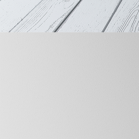
B0002571