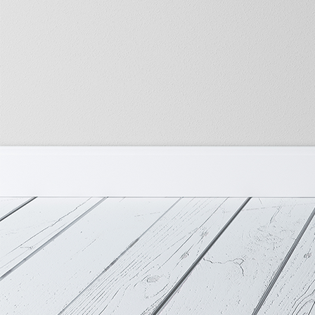
_L9A7919_T