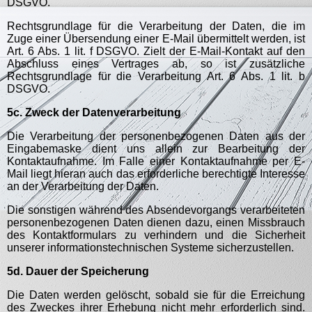
DSGVO.
Rechtsgrundlage für die Verarbeitung der Daten, die im
Zuge einer Übersendung einer E-Mail übermittelt werden, ist
Art. 6 Abs. 1 lit. f DSGVO. Zielt der E-Mail-Kontakt auf den
Abschluss eines Vertrages ab, so ist zusätzliche
Rechtsgrundlage für die Verarbeitung Art. 6 Abs. 1 lit. b
DSGVO.
5c. Zweck der Datenverarbeitung
Die Verarbeitung der personenbezogenen Daten aus der
Eingabemaske dient uns allein zur Bearbeitung der
Kontaktaufnahme. Im Falle einer Kontaktaufnahme per E-
Mail liegt hieran auch das erforderliche berechtigte Interesse
an der Verarbeitung der Daten.
Die sonstigen während des Absendevorgangs verarbeiteten
personenbezogenen Daten dienen dazu, einen Missbrauch
des Kontaktformulars zu verhindern und die Sicherheit
unserer informationstechnischen Systeme sicherzustellen.
5d. Dauer der Speicherung
Die Daten werden gelöscht, sobald sie für die Erreichung
des Zweckes ihrer Erhebung nicht mehr erforderlich sind.