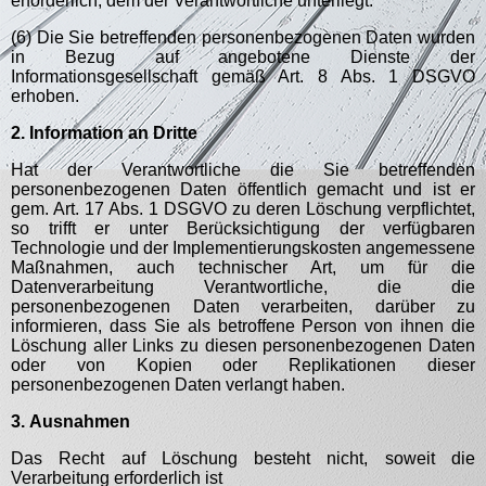
erforderlich, dem der Verantwortliche unterliegt.
(6) Die Sie betreffenden personenbezogenen Daten wurden
in Bezug auf angebotene Dienste der
Informationsgesellschaft gemäß Art. 8 Abs. 1 DSGVO
erhoben.
2. Information an Dritte
Hat der Verantwortliche die Sie betreffenden
personenbezogenen Daten öffentlich gemacht und ist er
gem. Art. 17 Abs. 1 DSGVO zu deren Löschung verpflichtet,
so trifft er unter Berücksichtigung der verfügbaren
Technologie und der Implementierungskosten angemessene
Maßnahmen, auch technischer Art, um für die
Datenverarbeitung Verantwortliche, die die
personenbezogenen Daten verarbeiten, darüber zu
informieren, dass Sie als betroffene Person von ihnen die
Löschung aller Links zu diesen personenbezogenen Daten
oder von Kopien oder Replikationen dieser
personenbezogenen Daten verlangt haben.
3.
Ausnahmen
Das Recht auf Löschung besteht nicht, soweit die
Verarbeitung erforderlich ist